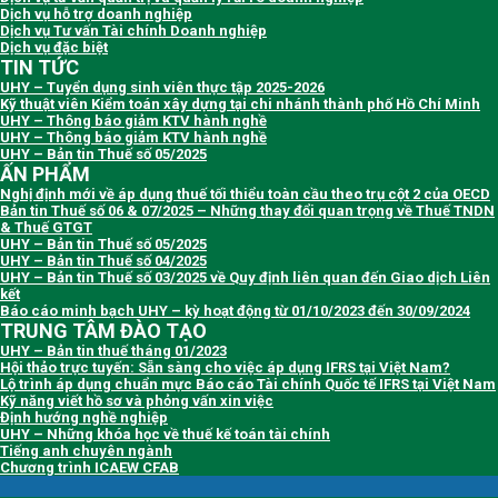
Dịch vụ hỗ trợ doanh nghiệp
Dịch vụ Tư vấn Tài chính Doanh nghiệp
Dịch vụ đặc biệt
TIN TỨC
UHY – Tuyển dụng sinh viên thực tập 2025-2026
Kỹ thuật viên Kiểm toán xây dựng tại chi nhánh thành phố Hồ Chí Minh
UHY – Thông báo giảm KTV hành nghề
UHY – Thông báo giảm KTV hành nghề
UHY – Bản tin Thuế số 05/2025
ẤN PHẨM
Nghị định mới về áp dụng thuế tối thiểu toàn cầu theo trụ cột 2 của OECD
Bản tin Thuế số 06 & 07/2025 – Những thay đổi quan trọng về Thuế TNDN
& Thuế GTGT
UHY – Bản tin Thuế số 05/2025
UHY – Bản tin Thuế số 04/2025
UHY – Bản tin Thuế số 03/2025 về Quy định liên quan đến Giao dịch Liên
kết
Báo cáo minh bạch UHY – kỳ hoạt động từ 01/10/2023 đến 30/09/2024
TRUNG TÂM ĐÀO TẠO
UHY – Bản tin thuế tháng 01/2023
Hội thảo trực tuyến: Sẵn sàng cho việc áp dụng IFRS tại Việt Nam?
Lộ trình áp dụng chuẩn mực Báo cáo Tài chính Quốc tế IFRS tại Việt Nam
Kỹ năng viết hồ sơ và phỏng vấn xin việc
Định hướng nghề nghiệp
UHY – Những khóa học về thuế kế toán tài chính
Tiếng anh chuyên ngành
Chương trình ICAEW CFAB