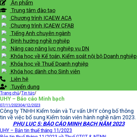
Ấn phẩm
Trung tâm đào tạo
Chương trình ICAEW ACA
Chương trình ICAEW CFAB
Tiếng Anh chuyên ngành
Định hướng nghề nghiệp
Nâng cao năng lực nghiệp vụ DN
Khóa học về Kế toán, Kiểm soát nội bộ Doanh nghiệp
Khóa học về Thuế Doanh nghiệp
Khóa học dành cho Sinh viên
Liên hệ
Tuyển dụng
Trang chủ
/
Tin tức
/
UHY – Báo cáo Minh bạch
07/11/2023
04/12/2023
Công ty TNHH Kiểm toán và Tư vấn UHY công bố thông
tin về việc bổ sung Kiểm toán viên hành nghề năm 2023.
PHỤ LỤC 5: BÁO CÁO MINH BẠCH NĂM 2023
UHY – Bản tin thuế tháng 11/2023
Bản tin thuế tháng 11/2023 về Thuế GTGT & NTNN