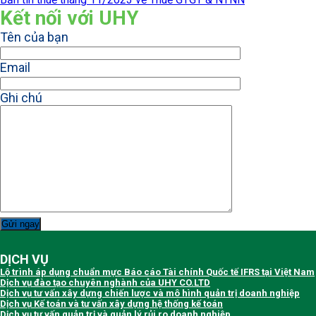
Kết nối với UHY
Tên của bạn
Email
Ghi chú
DỊCH VỤ
Lộ trình áp dụng chuẩn mực Báo cáo Tài chính Quốc tế IFRS tại Việt Nam
Dịch vụ đào tạo chuyên nghành của UHY CO.LTD
Dịch vụ tư vấn xây dựng chiến lược và mô hình quản trị doanh nghiệp
Dịch vụ Kế toán và tư vấn xây dựng hệ thống kế toán
Dịch vụ tư vấn quản trị và quản lý rủi ro doanh nghiệp