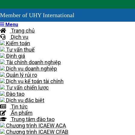
Member of UHY International
Menu
Trang chủ
Dịch vụ
Kiểm toán
Tư vấn thuế
Định giá
Tài chính doanh nghiệp
Dịch vụ doanh nghiệp
Quản lý rủi ro
Dịch vụ kế toán tài chính
Tư vấn chiến lược
Đào tạo
Dịch vụ đặc biệt
Tin tức
Ấn phẩm
Trung tâm đào tạo
Chương trình ICAEW ACA
Chương trình ICAEW CFAB