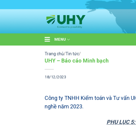
Skip
to
content
MENU
Trang chủ
/
Tin tức
/
UHY – Báo cáo Minh bạch
18/12/2023
Công ty TNHH Kiểm toán và Tư vấn UH
nghề năm 2023.
PHỤ LỤC 5