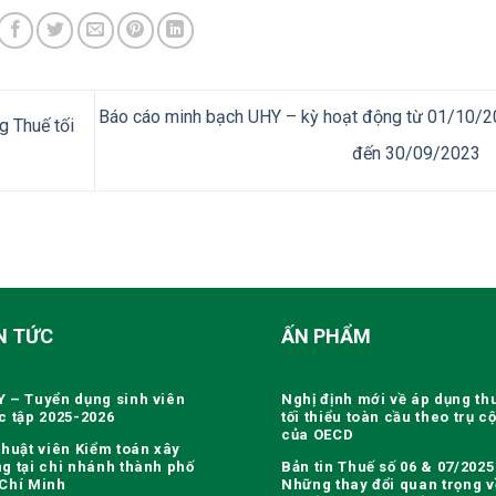
Báo cáo minh bạch UHY – kỳ hoạt động từ 01/10/
g Thuế tối
đến 30/09/2023
N TỨC
ẤN PHẨM
 – Tuyển dụng sinh viên
Nghị định mới về áp dụng th
c tập 2025-2026
tối thiểu toàn cầu theo trụ cộ
của OECD
thuật viên Kiểm toán xây
g tại chi nhánh thành phố
Bản tin Thuế số 06 & 07/2025
Chí Minh
Những thay đổi quan trọng v