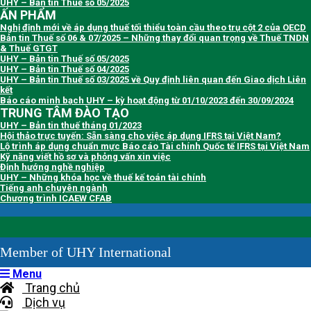
UHY – Bản tin Thuế số 05/2025
ẤN PHẨM
Nghị định mới về áp dụng thuế tối thiểu toàn cầu theo trụ cột 2 của OECD
Bản tin Thuế số 06 & 07/2025 – Những thay đổi quan trọng về Thuế TNDN
& Thuế GTGT
UHY – Bản tin Thuế số 05/2025
UHY – Bản tin Thuế số 04/2025
UHY – Bản tin Thuế số 03/2025 về Quy định liên quan đến Giao dịch Liên
kết
Báo cáo minh bạch UHY – kỳ hoạt động từ 01/10/2023 đến 30/09/2024
TRUNG TÂM ĐÀO TẠO
UHY – Bản tin thuế tháng 01/2023
Hội thảo trực tuyến: Sẵn sàng cho việc áp dụng IFRS tại Việt Nam?
Lộ trình áp dụng chuẩn mực Báo cáo Tài chính Quốc tế IFRS tại Việt Nam
Kỹ năng viết hồ sơ và phỏng vấn xin việc
Định hướng nghề nghiệp
UHY – Những khóa học về thuế kế toán tài chính
Tiếng anh chuyên ngành
Chương trình ICAEW CFAB
Member of UHY International
Menu
Trang chủ
Dịch vụ