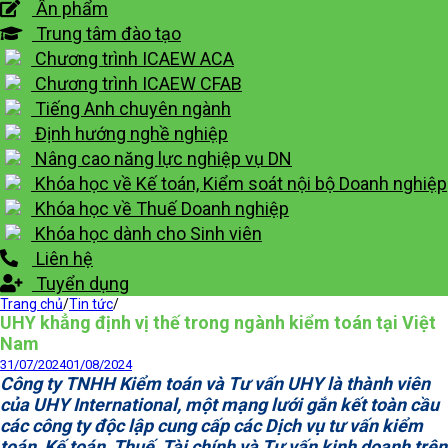
Ấn phẩm
Trung tâm đào tạo
Chương trình ICAEW ACA
Chương trình ICAEW CFAB
Tiếng Anh chuyên ngành
Định hướng nghề nghiệp
Nâng cao năng lực nghiệp vụ DN
Khóa học về Kế toán, Kiểm soát nội bộ Doanh nghiệp
Khóa học về Thuế Doanh nghiệp
Khóa học dành cho Sinh viên
Liên hệ
Tuyển dụng
Trang chủ
/
Tin tức
/
UHY khẳng định vị thế trong ngành kiểm toán tại Việt
Nam
31/07/2024
01/08/2024
Công ty TNHH Kiểm toán và Tư vấn UHY là thành viên
của UHY International, một mạng lưới gắn kết toàn cầu
các công ty độc lập cung cấp các Dịch vụ tư vấn kiểm
toán, Kế toán, Thuế, Tài chính và Tư vấn kinh doanh trên