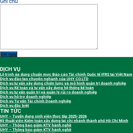
Ghi chú
DỊCH VỤ
Lộ trình áp dụng chuẩn mực Báo cáo Tài chính Quốc tế IFRS tại Việt Nam
Dịch vụ đào tạo chuyên nghành của UHY CO.LTD
Dịch vụ tư vấn xây dựng chiến lược và mô hình quản trị doanh nghiệp
Dịch vụ Kế toán và tư vấn xây dựng hệ thống kế toán
Dịch vụ tư vấn quản trị và quản lý rủi ro doanh nghiệp
Dịch vụ hỗ trợ doanh nghiệp
Dịch vụ Tư vấn Tài chính Doanh nghiệp
Dịch vụ đặc biệt
TIN TỨC
UHY – Tuyển dụng sinh viên thực tập 2025-2026
Kỹ thuật viên Kiểm toán xây dựng tại chi nhánh thành phố Hồ Chí Minh
UHY – Thông báo giảm KTV hành nghề
UHY – Thông báo giảm KTV hành nghề