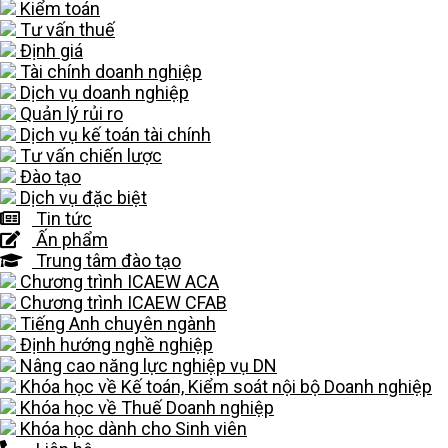
Kiểm toán
Tư vấn thuế
Định giá
Tài chính doanh nghiệp
Dịch vụ doanh nghiệp
Quản lý rủi ro
Dịch vụ kế toán tài chính
Tư vấn chiến lược
Đào tạo
Dịch vụ đặc biệt
Tin tức
Ấn phẩm
Trung tâm đào tạo
Chương trình ICAEW ACA
Chương trình ICAEW CFAB
Tiếng Anh chuyên ngành
Định hướng nghề nghiệp
Nâng cao năng lực nghiệp vụ DN
Khóa học về Kế toán, Kiểm soát nội bộ Doanh nghiệp
Khóa học về Thuế Doanh nghiệp
Khóa học dành cho Sinh viên